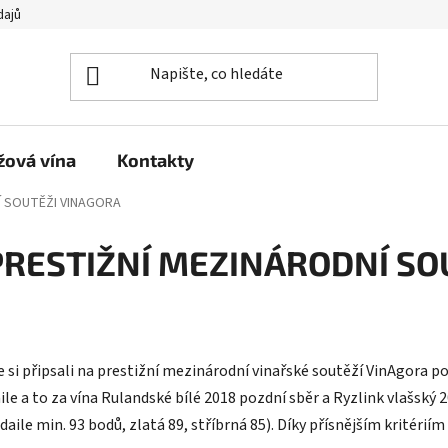
dajů
žová vína
Kontakty
Í SOUTĚŽI VINAGORA
PRESTIŽNÍ MEZINÁRODNÍ SO
e si připsali na prestižní mezinárodní vinařské soutěží VinAgora p
le a to za vína Rulandské bílé 2018 pozdní sběr a Ryzlink vlašský 
aile min. 93 bodů, zlatá 89, stříbrná 85). Díky přísnějším kritériím