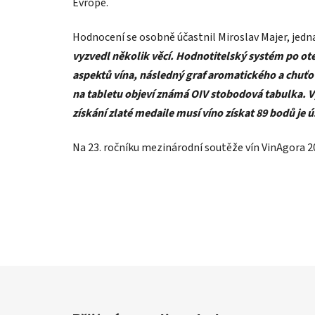
Evropě.
Hodnocení se osobně účastnil Miroslav Majer, jedn
vyzvedl několik věcí. Hodnotitelský systém po ote
aspektů vína, následný graf aromatického a chuťo
na tabletu objeví známá OIV stobodová tabulka. V
získání zlaté medaile musí víno získat 89 bodů je ú
Na 23. ročníku mezinárodní soutěže vín VinAgora 20
Z
á