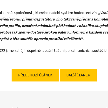
atel naší společnosti, kterého nadchl systém hodnocení vín:
„Vzhl
vření vzorku přinutí degustátora víno takzvaně přečíst a kompletn
vého profilu, označení minimálně pěti hodnot v několika skupiná
ýrobce tak zpětně dostává širokou paletu informací o každém sv
spěch z této soutěže opravdu prestižní záležitostí".
22 jsme zahájili úspěšně letošní tažení po zahraničních soutěžích 
PŘEDCHOZÍ ČLÁNEK
DALŠÍ ČLÁNEK