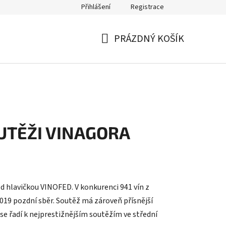
Přihlášení
Registrace
PRÁZDNÝ KOŠÍK
NÁKUPNÍ
KOŠÍK
UTĚŽI VINAGORA
od hlavičkou VINOFED. V konkurenci 941 vín z
2019 pozdní sběr. Soutěž má zároveň přísnější
 se řadí k nejprestižnějším soutěžím ve střední