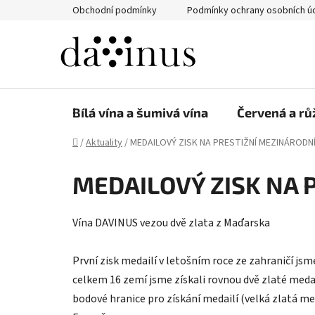
Přejít
Obchodní podmínky
Podmínky ochrany osobních ú
na
obsah
Bílá vína a šumivá vína
Červená a rů
Domů
/
Aktuality
/
MEDAILOVÝ ZISK NA PRESTIŽNÍ MEZINÁRODN
MEDAILOVÝ ZISK NA 
Vína DAVINUS vezou dvě zlata z Maďarska
První zisk medailí v letošním roce ze zahraničí jsm
celkem 16 zemí jsme získali rovnou dvě zlaté medai
bodové hranice pro získání medailí (velká zlatá med