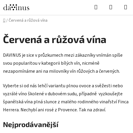
Přejít
Hledat
NÁKUPN
na
KOŠÍK
obsah
Domů
/
Červená a růžová vína
Červená a růžová vína
DAVINUS
je sice v průzkumech mezi zákazníky vnímán spíše
svou popularitou v kategorii bílých vín, nicméně
nezapomínáme ani na milovníky vín růžových a červených.
Vyberte si od nás lehčí variantu plnou ovoce a svěžesti nebo
vyzrálé víno školené v dubovém sudu, případně vyzkoušejte
španělská vína plná slunce z malého rodinného vinařství Finca
Herrera. Nechybí ani rosé z Provence. Tak na zdraví.
Nejprodávanější