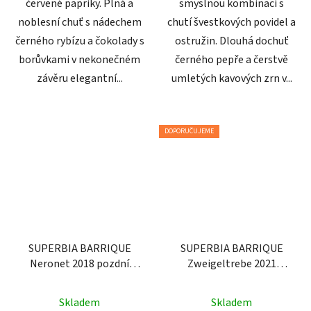
červené papriky. Plná a
smyslnou kombinaci s
noblesní chuť s nádechem
chutí švestkových povidel a
černého rybízu a čokolady s
ostružin. Dlouhá dochuť
borůvkami v nekonečném
černého pepře a čerstvě
závěru elegantní...
umletých kavových zrn v...
DOPORUČUJEME
SUPERBIA BARRIQUE
SUPERBIA BARRIQUE
Neronet 2018 pozdní
Zweigeltrebe 2021
sběr - Davinus
pozdní sběr - Davinus
Skladem
Skladem