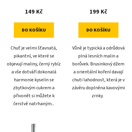
t
149 Kč
199 Kč
ů
DO KOŠÍKU
DO KOŠÍKU
Chuť je velmi šťavnatá,
Vůně je typická a odrůdová
pikantní, ve které se
plná lesních malin a
objevují maliny, černý rybíz
borůvek. Brusinkový džem
a vše dotváří dokonalá
a orientální koření davají
harmonie kyselin se
chuti lahodnost, která je v
zbytkovým cukrem a
závěru doplněna kavovými
přivonět si můžete k
zrnky.
čerstvě natrhaným...