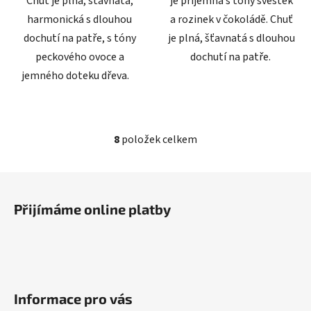
Chuť je plná, šťavnatá,
je příjemná s tóny švestek
harmonická s dlouhou
a rozinek v čokoládě. Chuť
dochutí na patře, s tóny
je plná, šťavnatá s dlouhou
peckového ovoce a
dochutí na patře.
jemného doteku dřeva.
8
položek celkem
O
v
l
Z
á
á
d
Přijímáme online platby
p
a
a
c
t
í
í
p
r
Informace pro vás
v