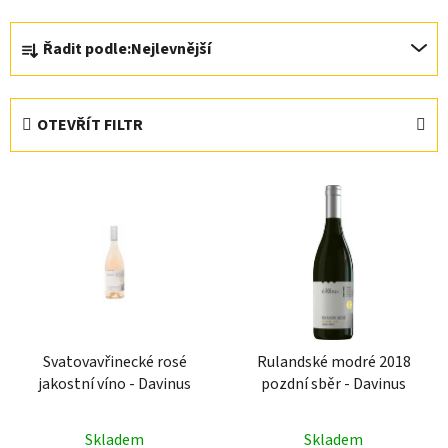
Ř
Řadit podle:
Nejlevnější
a
z
e
OTEVŘÍT FILTR
n
í
V
p
ý
r
p
o
i
d
s
u
p
k
r
t
Svatovavřinecké rosé
Rulandské modré 2018
o
ů
jakostní víno - Davinus
pozdní sběr - Davinus
d
u
Skladem
Skladem
k