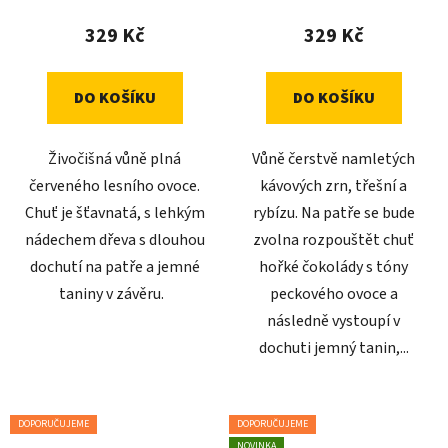
329 Kč
329 Kč
DO KOŠÍKU
DO KOŠÍKU
Živočišná vůně plná
Vůně čerstvě namletých
červeného lesního ovoce.
kávových zrn, třešní a
Chuť je šťavnatá, s lehkým
rybízu. Na patře se bude
nádechem dřeva s dlouhou
zvolna rozpouštět chuť
dochutí na patře a jemné
hořké čokolády s tóny
taniny v závěru.
peckového ovoce a
následně vystoupí v
dochuti jemný tanin,...
DOPORUČUJEME
DOPORUČUJEME
NOVINKA