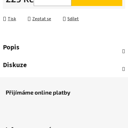
Měrná cena:
Tisk
Zeptat se
Sdílet
Popis
Diskuze
Z
á
Přijímáme online platby
p
a
t
í