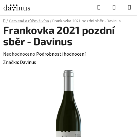
Přejít
Hledat
NÁKUPN
na
KOŠÍK
obsah
Domů
/
Červená a růžová vína
/
Frankovka 2021 pozdní sběr - Davinus
Frankovka 2021 pozdní
sběr - Davinus
Průměrné
Neohodnoceno
Podrobnosti hodnocení
hodnocení
Značka:
Davinus
produktu
je
0,0
z
5
hvězdiček.