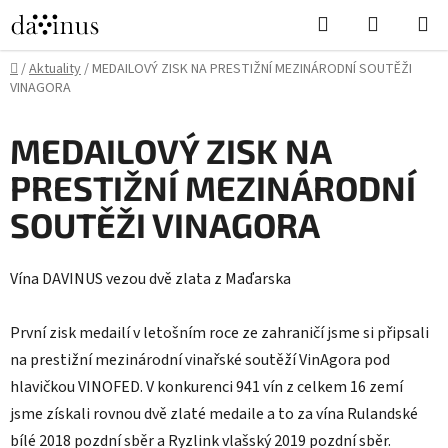
Přejít
Hledat
NÁKUPN
na
KOŠÍK
obsah
Domů
/
Aktuality
/
MEDAILOVÝ ZISK NA PRESTIŽNÍ MEZINÁRODNÍ SOUTĚŽI
VINAGORA
MEDAILOVÝ ZISK NA
PRESTIŽNÍ MEZINÁRODNÍ
SOUTĚŽI VINAGORA
Vína DAVINUS vezou dvě zlata z Maďarska
První zisk medailí v letošním roce ze zahraničí jsme si připsali
na prestižní mezinárodní vinařské soutěží VinAgora pod
hlavičkou VINOFED. V konkurenci 941 vín z celkem 16 zemí
jsme získali rovnou dvě zlaté medaile a to za vína Rulandské
bílé 2018 pozdní sběr a Ryzlink vlašský 2019 pozdní sběr.