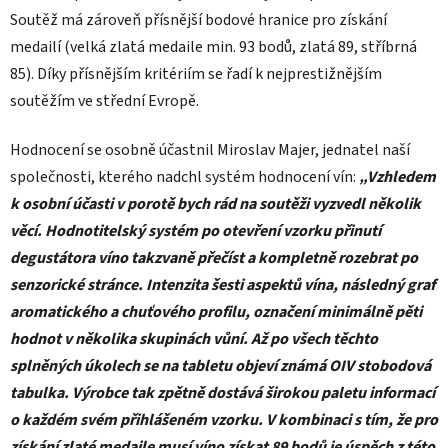
Soutěž má zároveň přísnější bodové hranice pro získání
medailí (velká zlatá medaile min. 93 bodů, zlatá 89, stříbrná
85). Díky přísnějším kritériím se řadí k nejprestižnějším
soutěžím ve střední Evropě.
Hodnocení se osobně účastnil Miroslav Majer, jednatel naší
společnosti, kterého nadchl systém hodnocení vín:
„Vzhledem
k osobní účasti v porotě bych rád na soutěži vyzvedl několik
věcí. Hodnotitelský systém po otevření vzorku přinutí
degustátora víno takzvaně přečíst a kompletně rozebrat po
senzorické stránce. Intenzita šesti aspektů vína, následný graf
aromatického a chuťového profilu, označení minimálně pěti
hodnot v několika skupinách vůní. Až po všech těchto
splněných úkolech se na tabletu objeví známá OIV stobodová
tabulka. Výrobce tak zpětně dostává širokou paletu informací
o každém svém přihlášeném vzorku. V kombinaci s tím, že pro
získání zlaté medaile musí víno získat 89 bodů je úspěch z této