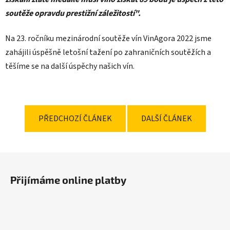
soutěže opravdu prestižní záležitostí".
Na 23. ročníku mezinárodní soutěže vín VinAgora 2022 jsme
zahájili úspěšně letošní tažení po zahraničních soutěžích a
těšíme se na další úspěchy našich vín.
PŘEDCHOZÍ ČLÁNEK
DALŠÍ ČLÁNEK
Z
á
Přijímáme online platby
p
a
t
í