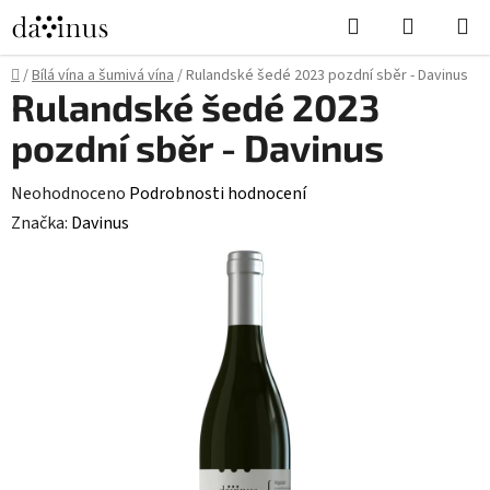
Přejít
Hledat
NÁKUPN
na
KOŠÍK
obsah
Domů
/
Bílá vína a šumivá vína
/
Rulandské šedé 2023 pozdní sběr - Davinus
Rulandské šedé 2023
pozdní sběr - Davinus
Průměrné
Neohodnoceno
Podrobnosti hodnocení
hodnocení
Značka:
Davinus
produktu
je
0,0
z
5
hvězdiček.