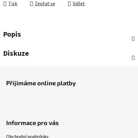
Tisk
Zeptat se
Sdílet
Popis
Diskuze
Z
á
Přijímáme online platby
p
a
t
í
Informace pro vás
Obchodní podmínky