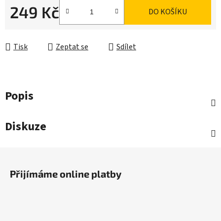
249 Kč
DO KOŠÍKU
Měrná cena:
Tisk
Zeptat se
Sdílet
Popis
Diskuze
Z
á
Přijímáme online platby
p
a
t
í