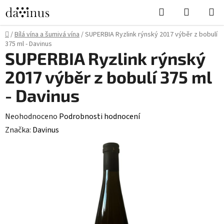
Přejít
Hledat
NÁKUPN
na
KOŠÍK
obsah
Domů
/
Bílá vína a šumivá vína
/
SUPERBIA Ryzlink rýnský 2017 výběr z bobulí
375 ml - Davinus
SUPERBIA Ryzlink rýnský
2017 výběr z bobulí 375 ml
- Davinus
Průměrné
Neohodnoceno
Podrobnosti hodnocení
hodnocení
Značka:
Davinus
produktu
je
0,0
z
5
hvězdiček.